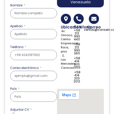
Venezuela
Nombre
Apellido
Ubicación
Teléfono
Correo
ventas@consein.
+58
Av.
212
Orinoco,
993
Centro
4411
Empresarial
+58
Teléfono
212
Roca,
993
piso
3611
2,
+58
Las
414
Mercedes,
203
1355
Caracas.
Correo electrónico
+58
414
203
2012
País
Adjuntar CV