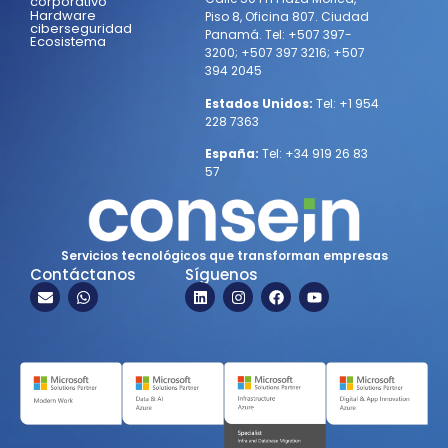
corporativo
Hardware
Piso 8, Oficina 807. Ciudad
ciberseguridad
Panamá.
Tel:
+507 397-
Ecosistema
3200
;
+507 397 3216
;
+507
394 2045
Estados Unidos:
Tel:
+1 954
228 7363
España:
Tel:
+34 919 26 83
57
Servicios tecnológicos que transforman empresas
Contáctanos
Síguenos