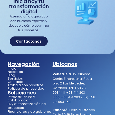
Inicia hoy tu
transformación
digital
Agenda un diagnóstico
con nuestros expertos y
descubre cómo optimizar
tus procesos.
Contáctanos
Navegación
Ubícanos
Inicio
Nosotros
Venezuela
:
Av. Orinoco,
Blog
Servicios
Centro Empresarial Roca,
Contacto
piso 2, Las Mercedes,
Trabaja con nosotros
Caracas.
Tel:
+58 212
Política de privacidad
Soluciones
9934411
;
+58 414 203
Infraestructura y
1355
;
+58 414 203 2012
;
+58
colaboración
212 993 3611
IA y automatización de
procesos
Panamá:
Calle 71 Este con
Financieras y de gobierno
Calle 50 PH Plaza Morica,