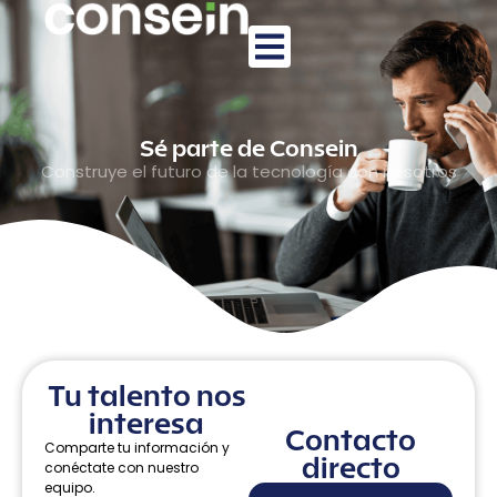
Sé parte de Consein
Construye el futuro de la tecnología con nosotros
Tu talento nos
interesa
Contacto
Comparte tu información y
directo
conéctate con nuestro
equipo.